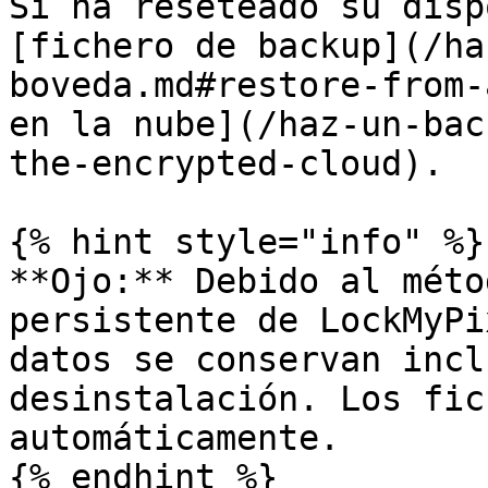
Si ha reseteado su disp
[fichero de backup](/ha
boveda.md#restore-from-
en la nube](/haz-un-bac
the-encrypted-cloud).

{% hint style="info" %}

**Ojo:** Debido al méto
persistente de LockMyPi
datos se conservan incl
desinstalación. Los fic
automáticamente.

{% endhint %}
