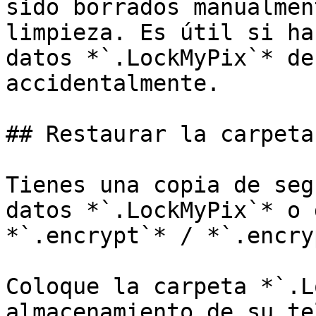
sido borrados manualmen
limpieza. Es útil si ha
datos *`.LockMyPix`* de
accidentalmente.

## Restaurar la carpeta
Tienes una copia de seg
datos *`.LockMyPix`* o 
*`.encrypt`* / *`.encry
Coloque la carpeta *`.L
almacenamiento de su te